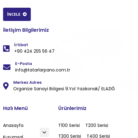
İNCELE
İletişim Bilgilerimiz
İrtibat
+90 424 255 56 47
E-Posta
info@tatarlarpano.com.tr
Merkez Adres
Organize Sanayi Bölgesi 9.Yol Yazıkonak/ ELAZIĞ
Hızlı Menü
Ürünlerimiz
Anasayfa
T100 Serisi
T200 Serisi
T300 Serisi
T400 Serisi
Kurumsal