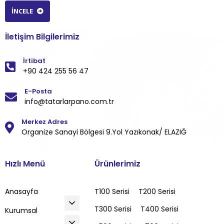
İNCELE
İletişim Bilgilerimiz
İrtibat
+90 424 255 56 47
E-Posta
info@tatarlarpano.com.tr
Merkez Adres
Organize Sanayi Bölgesi 9.Yol Yazıkonak/ ELAZIĞ
Hızlı Menü
Ürünlerimiz
Anasayfa
T100 Serisi
T200 Serisi
T300 Serisi
T400 Serisi
Kurumsal