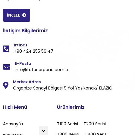
İNCELE
İletişim Bilgilerimiz
İrtibat
+90 424 255 56 47
E-Posta
info@tatarlarpano.com.tr
Merkez Adres
Organize Sanayi Bölgesi 9.Yol Yazıkonak/ ELAZIĞ
Hızlı Menü
Ürünlerimiz
Anasayfa
T100 Serisi
T200 Serisi
T300 Serisi
T400 Serisi